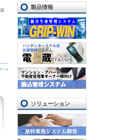
製品情報
を追
へ »
ソリューション